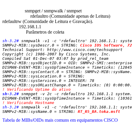
0x01 - Informações Necessárias
Comandos:
snmpget / snmpwalk / snmpset
Comunidades:
rdefaultro (Comunidade apenas de Leitura)
rdefaultrw (Comunidade de Leitura e Gravação).
IP Alvo:
192.168.1.1
Outras Info:
Parâmetros de coleta
sh-3.2#
 snmpwalk -v1 -c 'rdefaultro' 192.168.1.1: syste
SNMPv2-MIB::sysDescr.0 = STRING: 
Cisco IOS Software, 72
Technical Support: http://www.cisco.com/techsupport

Copyright (c) 1986-2007 by Cisco Systems, Inc.

Compiled Sat 01-Dec-07 03:07 by prod_rel_team

SNMPv2-MIB::sysObjectID.0 = OID: SNMPv2-SMI::enterprise
DISMAN-EVENT-MIB::sysUpTimeInstance = Timeticks: (12845
SNMPv2-MIB::sysContact.0 = STRING: SNMPv2-MIB::sysName.
SNMPv2-MIB::sysLocation.0 = STRING:

SNMPv2-MIB::sysServices.0 = INTEGER: 78

! Verificando Uptime do ativo
sh-3.2#
 snmpget -v 2c -c rdefaultro 192.168.1.1 system.
DISMAN-EVENT-MIB::sysUpTimeInstance = Timeticks: (10361
! Verificando Hostname
sh-3.2#
 snmpwalk -v1 -c 'rdefaultro' 192.168.1.1: syste
SNMPv2-MIB::sysName.0 = STRING: 
RT_R5_BA.toka.msft
Tabela de MIBs/OIDs mais comuns em equipamentos CISCO