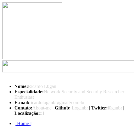
Nome:
Ricardo L0gan
Especialidade:
Network Security and Security Researcher
Enthusiast
E-mail:
ricardologanbrøgmail·com·br
Contato:
About-me
|
Github:
Loganbr
|
Twitter:
l0ganbr
|
Localização:
::1
[ Home ]
Indice