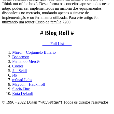
“think out of the box”. Desta forma os conceitos apresentados neste
artigo podem ser implementados na maioria dos equipamentos
disponíveis no mercado, mudando apenas a sintaxe de
implementação e ou ferramenta utilizada. Para este artigo foi
utilizando um router Cisco da família 7200.
# Blog Roll #
=== Full List ===
Mirror - Cogumelo Binario
Bsdaemon
Fernando Mercês
Cooler_
Jan Seidl
i4k
m0nad Labs
Maycon - Hacknroll
Slack-Zine
Rota Default
© 1996 - 2022 L0gan *w0£vë®¦ñë*! Todos os direitos reservados.