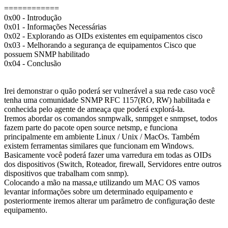
============
0x00 - Introdução
0x01 - Informações Necessárias
0x02 - Explorando as OIDs existentes em equipamentos cisco
0x03 - Melhorando a segurança de equipamentos Cisco que
possuem SNMP habilitado
0x04 - Conclusão
0x00 - Introdução
Irei demonstrar o quão poderá ser vulnerável a sua rede caso você
tenha uma comunidade SNMP RFC 1157(RO, RW) habilitada e
conhecida pelo agente de ameaça que poderá explorá-la.
Iremos abordar os comandos snmpwalk, snmpget e snmpset, todos
fazem parte do pacote open source netsmp, e funciona
principalmente em ambiente Linux / Unix / MacOs. Também
existem ferramentas similares que funcionam em Windows.
Basicamente você poderá fazer uma varredura em todas as OIDs
dos dispositivos (Switch, Roteador, firewall, Servidores entre outros
dispositivos que trabalham com snmp).
Colocando a mão na massa,e utilizando um MAC OS vamos
levantar informações sobre um determinado equipamento e
posteriormente iremos alterar um parâmetro de configuração deste
equipamento.