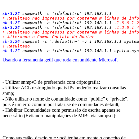
0x02 - Explorando as OIDs existentes em equipamentos cisco
sh-3.2#
 snmpwalk -c 'rdefaultro' 192.168.1.1 
* Resultado não impressos por conterem N linhas de info
sh-3.2#
 snmpwalk -c 'rdefaultro' 192.168.1.1 
.1.3.6.1.2
sh-3.2#
 snmpwalk -c 'rdefaultro' 192.168.1.1 
.1.3.6.1.4
* Resultado não impressos por conterem N linhas de info
! Alterando o Campo Contato do Router
sh-3.2#
 snmpset -c 'rdefaultrw' -v 1 192.168.1.1 system
! Resultado
sh-3.2#
 snmpwalk -c 'rdefaultro' 192.168.1.1 system.sys
Usando a ferramenta getif que roda em ambiente Microsoft
0x03 - Melhorando a segurança de equipamentos Cisco que
possuem SNMP habilitado:
- Utilizar snmpv3 de preferencia com criptografia;
-
Utilizar ACL restringindo quais IPs poderão realizar consultas
snmp;
-
Não utilizar o nome de comunidade como “public” e "private",
pois é um erro comum por tratar-se de comunidades default;
-
Habilitar Comunidades com permissão de escrita apenas se
necessário (Evitando manipulações de MIBs via snmpset):
0x04 - Conclusão
Como sugestão, desejo que você tenha em mente o conceito de